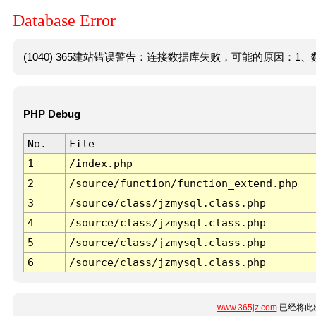
Database Error
(1040) 365建站错误警告：连接数据库失败，可能的原因：1、数
PHP Debug
No.
File
1
/index.php
2
/source/function/function_extend.php
3
/source/class/jzmysql.class.php
4
/source/class/jzmysql.class.php
5
/source/class/jzmysql.class.php
6
/source/class/jzmysql.class.php
www.365jz.com
已经将此