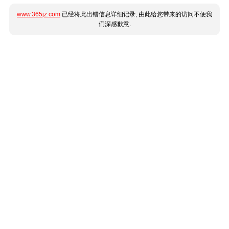
www.365jz.com
已经将此出错信息详细记录, 由此给您带来的访问不便我
们深感歉意.