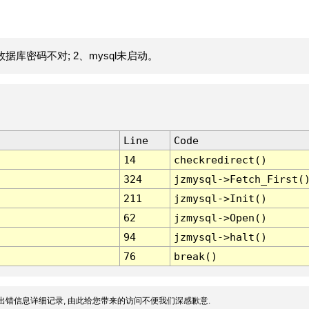
据库密码不对; 2、mysql未启动。
Line
Code
14
checkredirect()
324
jzmysql->Fetch_First(
211
jzmysql->Init()
62
jzmysql->Open()
94
jzmysql->halt()
76
break()
出错信息详细记录, 由此给您带来的访问不便我们深感歉意.