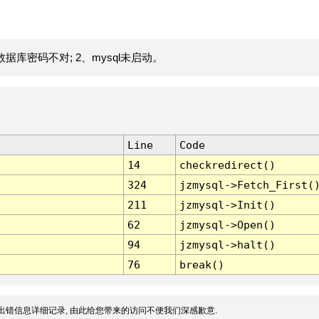
据库密码不对; 2、mysql未启动。
Line
Code
14
checkredirect()
324
jzmysql->Fetch_First(
211
jzmysql->Init()
62
jzmysql->Open()
94
jzmysql->halt()
76
break()
出错信息详细记录, 由此给您带来的访问不便我们深感歉意.