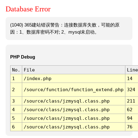
Database Error
(1040) 365建站错误警告：连接数据库失败，可能的原
因：1、数据库密码不对; 2、mysql未启动。
PHP Debug
No.
File
Line
1
/index.php
14
2
/source/function/function_extend.php
324
3
/source/class/jzmysql.class.php
211
4
/source/class/jzmysql.class.php
62
5
/source/class/jzmysql.class.php
94
6
/source/class/jzmysql.class.php
76