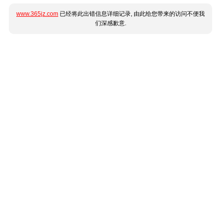
www.365jz.com
已经将此出错信息详细记录, 由此给您带来的访问不便我
们深感歉意.