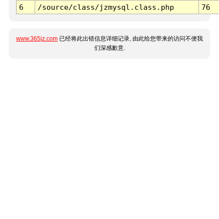
6
/source/class/jzmysql.class.php
76
www.365jz.com
已经将此出错信息详细记录, 由此给您带来的访问不便我
们深感歉意.