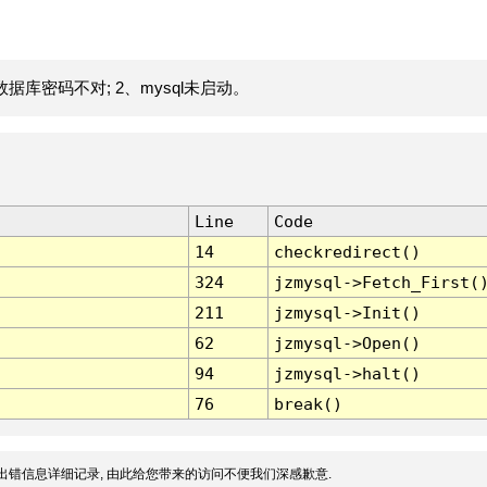
据库密码不对; 2、mysql未启动。
Line
Code
14
checkredirect()
324
jzmysql->Fetch_First(
211
jzmysql->Init()
62
jzmysql->Open()
94
jzmysql->halt()
76
break()
出错信息详细记录, 由此给您带来的访问不便我们深感歉意.