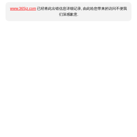
www.365jz.com
已经将此出错信息详细记录, 由此给您带来的访问不便我
们深感歉意.