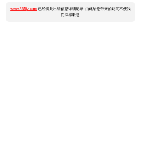
www.365jz.com
已经将此出错信息详细记录, 由此给您带来的访问不便我
们深感歉意.