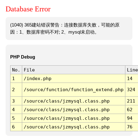
Database Error
(1040) 365建站错误警告：连接数据库失败，可能的原
因：1、数据库密码不对; 2、mysql未启动。
PHP Debug
No.
File
Line
1
/index.php
14
2
/source/function/function_extend.php
324
3
/source/class/jzmysql.class.php
211
4
/source/class/jzmysql.class.php
62
5
/source/class/jzmysql.class.php
94
6
/source/class/jzmysql.class.php
76