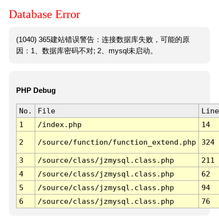
Database Error
(1040) 365建站错误警告：连接数据库失败，可能的原
因：1、数据库密码不对; 2、mysql未启动。
PHP Debug
No.
File
Line
1
/index.php
14
2
/source/function/function_extend.php
324
3
/source/class/jzmysql.class.php
211
4
/source/class/jzmysql.class.php
62
5
/source/class/jzmysql.class.php
94
6
/source/class/jzmysql.class.php
76