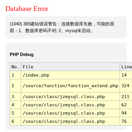
Database Error
(1040) 365建站错误警告：连接数据库失败，可能的原
因：1、数据库密码不对; 2、mysql未启动。
PHP Debug
No.
File
Line
1
/index.php
14
2
/source/function/function_extend.php
324
3
/source/class/jzmysql.class.php
211
4
/source/class/jzmysql.class.php
62
5
/source/class/jzmysql.class.php
94
6
/source/class/jzmysql.class.php
76