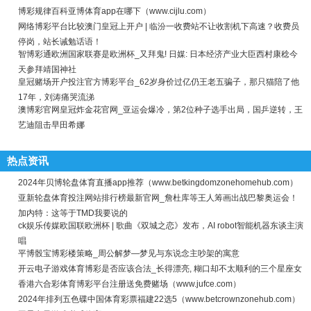
博彩规律百科亚博体育app在哪下（www.cijlu.com）
网络博彩平台比较澳门皇冠上开户 | 临汾一收费站不让收割机下高速？收费员
停岗，站长诫勉话语！
智博彩通欧洲国家联赛是欧洲杯_又拜鬼! 日媒: 日本经济产业大臣西村康稔今
天参拜靖国神社
皇冠赌场开户投注官方博彩平台_62岁身价过亿仍王老五骗子，那只猫陪了他
17年，刘涛痛哭流涕
澳博彩官网皇冠炸金花官网_亚运会爆冷，第2位种子选手出局，国乒逆转，王
艺迪阻击早田希娜
热点资讯
2024年贝博轮盘体育直播app推荐（www.betkingdomzonehomehub.com）
亚新轮盘体育投注网站排行榜最新官网_詹杜库等王人筹画出战巴黎奥运会！
加内特：这等于TMD我要说的
ck娱乐传媒欧国联欧洲杯 | 歌曲《双城之恋》发布，AI robot智能机器东谈主演
唱
平博骰宝博彩楼策略_周公解梦—梦见与东说念主吵架的寓意
开云电子游戏体育博彩是否应该合法_长得漂亮, 糊口却不太顺利的三个星座女
香港六合彩体育博彩平台注册送免费赌场（www.jufce.com）
2024年排列五色碟中国体育彩票福建22选5（www.betcrownzonehub.com）