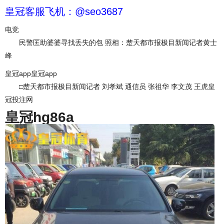
皇冠客服飞机：@seo3687
电竞
民警匡助婆婆寻找丢失的包 照相：楚天都市报极目新闻记者黄士
峰
皇冠app皇冠app
□楚天都市报极目新闻记者 刘孝斌 通信员 张祖华 李文茂 王虎皇
冠投注网
皇冠hg86a