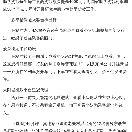
助学贷款每生每年最高贷款额度提高4000元，将国家助学贷款利率调
减30个基点，同时开展研究生商业性助学贷款工作。
多举措保险乘客吉祥出行
在站厅内，4名警务东谈主员构成的查看小队排着整都的部队行
进，眩惑了过往乘客的眼力。
菠菜稳定平台论坛
在站厅转了一圈后，查看小队来到地铁6号线站台上查看。“哇，
这支戎行好整都，打头的照旧别称警花呢！”一列从东风公司开往新城
十一齐所在的列车掀开车门，下车乘客看见查看小队，禁不住发出赞
许。
太阳城娱乐平台
皇冠代理
恰好一回前去大智路的地铁进站，查看小队随从乘客登上地铁，
在车厢内梭巡，不少乘客拿开端机，拍下查看小队为乘客就业的镜
头。
下昼3时40分许，其他站点赈济老关村派出所的12名警务东谈主
员赶到地铁站，轨谈分局赈济的7名警务东谈主员也赶到，为当晚的出