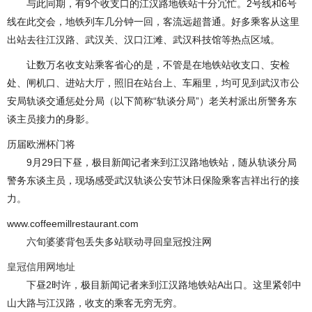
与此同期，有9个收支口的江汉路地铁站十分冗忙。2号线和6号
线在此交会，地铁列车几分钟一回，客流远超普通。好多乘客从这里
出站去往江汉路、武汉关、汉口江滩、武汉科技馆等热点区域。
让数万名收支站乘客省心的是，不管是在地铁站收支口、安检
处、闸机口、进站大厅，照旧在站台上、车厢里，均可见到武汉市公
安局轨谈交通惩处分局（以下简称“轨谈分局”）老关村派出所警务东
谈主员接力的身影。
历届欧洲杯门将
9月29日下昼，极目新闻记者来到江汉路地铁站，随从轨谈分局
警务东谈主员，现场感受武汉轨谈公安节沐日保险乘客吉祥出行的接
力。
www.coffeemillrestaurant.com
六旬婆婆背包丢失多站联动寻回皇冠投注网
皇冠信用网地址
下昼2时许，极目新闻记者来到江汉路地铁站A出口。这里紧邻中
山大路与江汉路，收支的乘客无穷无穷。