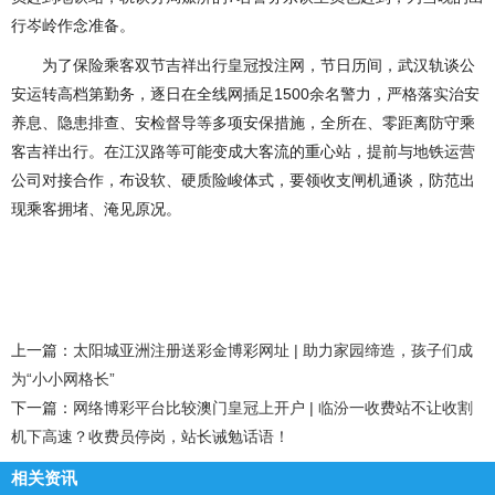
行岑岭作念准备。
为了保险乘客双节吉祥出行皇冠投注网，节日历间，武汉轨谈公
安运转高档第勤务，逐日在全线网插足1500余名警力，严格落实治安
养息、隐患排查、安检督导等多项安保措施，全所在、零距离防守乘
客吉祥出行。在江汉路等可能变成大客流的重心站，提前与地铁运营
公司对接合作，布设软、硬质险峻体式，要领收支闸机通谈，防范出
现乘客拥堵、淹见原况。
上一篇：
太阳城亚洲注册送彩金博彩网址 | 助力家园缔造，孩子们成
为“小小网格长”
下一篇：
网络博彩平台比较澳门皇冠上开户 | 临汾一收费站不让收割
机下高速？收费员停岗，站长诫勉话语！
相关资讯