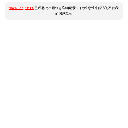
www.365jz.com
已经将此出错信息详细记录, 由此给您带来的访问不便我
们深感歉意.