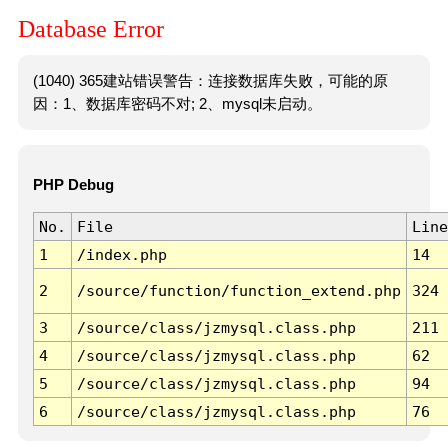
Database Error
(1040) 365建站错误警告：连接数据库失败，可能的原
因：1、数据库密码不对; 2、mysql未启动。
PHP Debug
No.
File
Line
1
/index.php
14
2
/source/function/function_extend.php
324
3
/source/class/jzmysql.class.php
211
4
/source/class/jzmysql.class.php
62
5
/source/class/jzmysql.class.php
94
6
/source/class/jzmysql.class.php
76