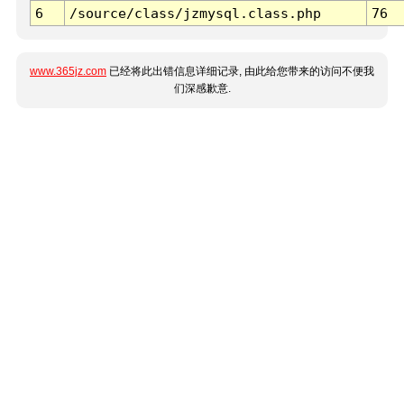
6
/source/class/jzmysql.class.php
76
www.365jz.com
已经将此出错信息详细记录, 由此给您带来的访问不便我
们深感歉意.