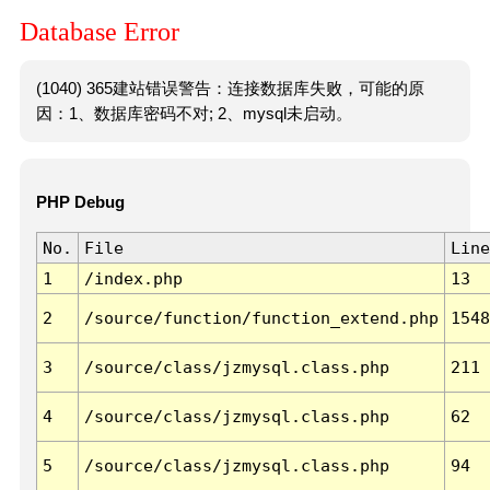
Database Error
(1040) 365建站错误警告：连接数据库失败，可能的原
因：1、数据库密码不对; 2、mysql未启动。
PHP Debug
No.
File
Line
1
/index.php
13
2
/source/function/function_extend.php
1548
3
/source/class/jzmysql.class.php
211
4
/source/class/jzmysql.class.php
62
5
/source/class/jzmysql.class.php
94