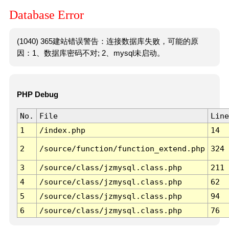
Database Error
(1040) 365建站错误警告：连接数据库失败，可能的原
因：1、数据库密码不对; 2、mysql未启动。
PHP Debug
No.
File
Line
1
/index.php
14
2
/source/function/function_extend.php
324
3
/source/class/jzmysql.class.php
211
4
/source/class/jzmysql.class.php
62
5
/source/class/jzmysql.class.php
94
6
/source/class/jzmysql.class.php
76