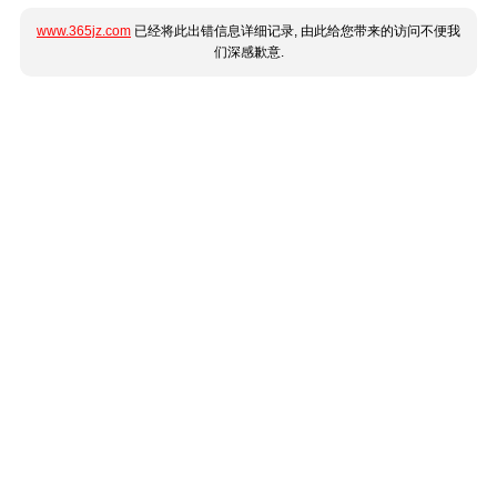
www.365jz.com
已经将此出错信息详细记录, 由此给您带来的访问不便我
们深感歉意.