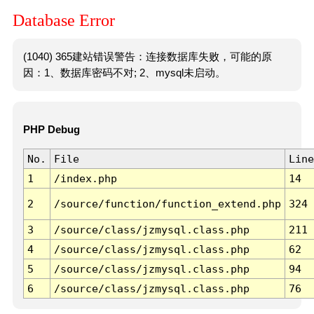
Database Error
(1040) 365建站错误警告：连接数据库失败，可能的原
因：1、数据库密码不对; 2、mysql未启动。
PHP Debug
No.
File
Line
1
/index.php
14
2
/source/function/function_extend.php
324
3
/source/class/jzmysql.class.php
211
4
/source/class/jzmysql.class.php
62
5
/source/class/jzmysql.class.php
94
6
/source/class/jzmysql.class.php
76