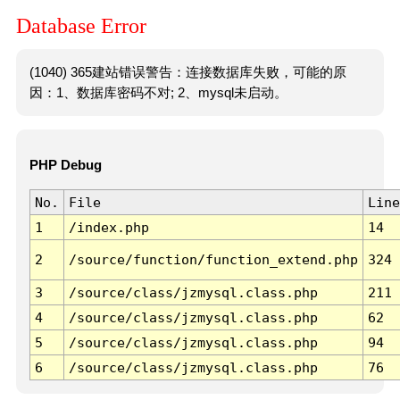
Database Error
(1040) 365建站错误警告：连接数据库失败，可能的原
因：1、数据库密码不对; 2、mysql未启动。
PHP Debug
No.
File
Line
1
/index.php
14
2
/source/function/function_extend.php
324
3
/source/class/jzmysql.class.php
211
4
/source/class/jzmysql.class.php
62
5
/source/class/jzmysql.class.php
94
6
/source/class/jzmysql.class.php
76