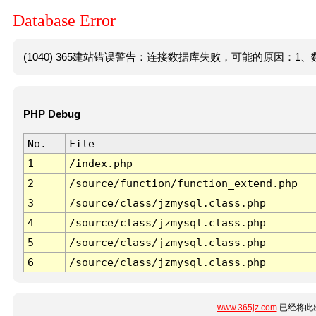
Database Error
(1040) 365建站错误警告：连接数据库失败，可能的原因：1、数
PHP Debug
No.
File
1
/index.php
2
/source/function/function_extend.php
3
/source/class/jzmysql.class.php
4
/source/class/jzmysql.class.php
5
/source/class/jzmysql.class.php
6
/source/class/jzmysql.class.php
www.365jz.com
已经将此