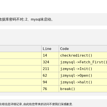
据库密码不对; 2、mysql未启动。
Line
Code
14
checkredirect()
324
jzmysql->Fetch_First(
211
jzmysql->Init()
62
jzmysql->Open()
94
jzmysql->halt()
76
break()
出错信息详细记录, 由此给您带来的访问不便我们深感歉意.