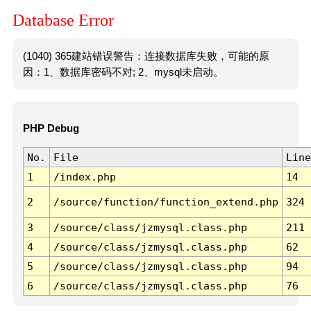
Database Error
(1040) 365建站错误警告：连接数据库失败，可能的原
因：1、数据库密码不对; 2、mysql未启动。
PHP Debug
No.
File
Line
1
/index.php
14
2
/source/function/function_extend.php
324
3
/source/class/jzmysql.class.php
211
4
/source/class/jzmysql.class.php
62
5
/source/class/jzmysql.class.php
94
6
/source/class/jzmysql.class.php
76