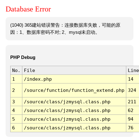
Database Error
(1040) 365建站错误警告：连接数据库失败，可能的原
因：1、数据库密码不对; 2、mysql未启动。
PHP Debug
No.
File
Line
1
/index.php
14
2
/source/function/function_extend.php
324
3
/source/class/jzmysql.class.php
211
4
/source/class/jzmysql.class.php
62
5
/source/class/jzmysql.class.php
94
6
/source/class/jzmysql.class.php
76