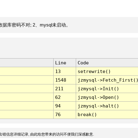
据库密码不对; 2、mysql未启动。
Line
Code
13
setrewrite()
1548
jzmysql->Fetch_First(
211
jzmysql->Init()
62
jzmysql->Open()
94
jzmysql->halt()
76
break()
出错信息详细记录, 由此给您带来的访问不便我们深感歉意.