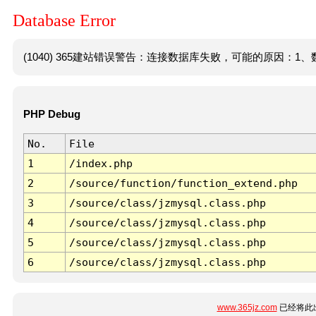
Database Error
(1040) 365建站错误警告：连接数据库失败，可能的原因：1、数
PHP Debug
No.
File
1
/index.php
2
/source/function/function_extend.php
3
/source/class/jzmysql.class.php
4
/source/class/jzmysql.class.php
5
/source/class/jzmysql.class.php
6
/source/class/jzmysql.class.php
www.365jz.com
已经将此